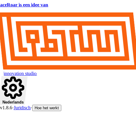
aceRoar is een idee van
innovation studio
Nederlands
v1.8.6
·
Juridisch
·
Hoe het werkt