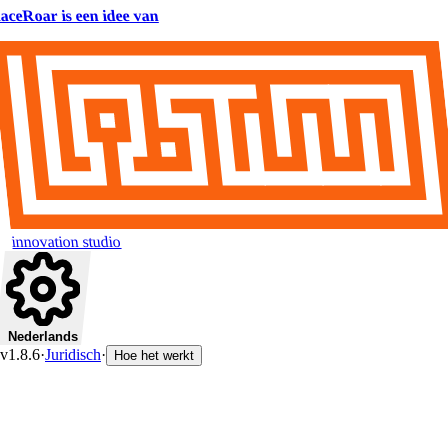
aceRoar is een idee van
innovation studio
Nederlands
v1.8.6
·
Juridisch
·
Hoe het werkt