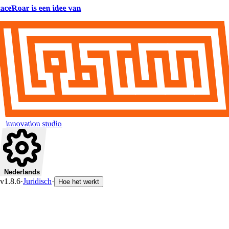
aceRoar is een idee van
innovation studio
Nederlands
v1.8.6
·
Juridisch
·
Hoe het werkt