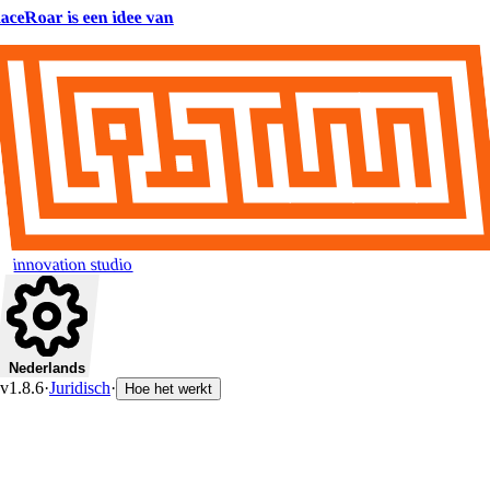
aceRoar is een idee van
innovation studio
Nederlands
v1.8.6
·
Juridisch
·
Hoe het werkt