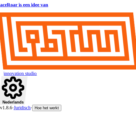
aceRoar is een idee van
innovation studio
Nederlands
v1.8.6
·
Juridisch
·
Hoe het werkt