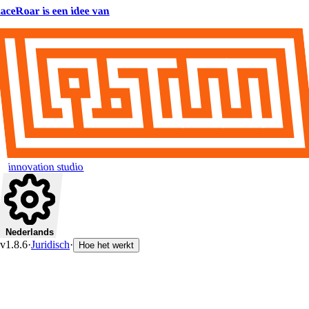
aceRoar is een idee van
innovation studio
Nederlands
v1.8.6
·
Juridisch
·
Hoe het werkt