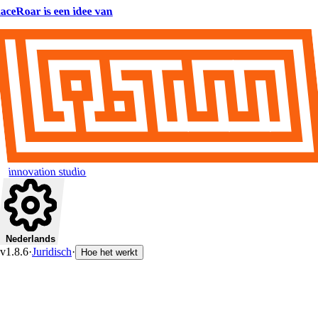
aceRoar is een idee van
innovation studio
Nederlands
v1.8.6
·
Juridisch
·
Hoe het werkt