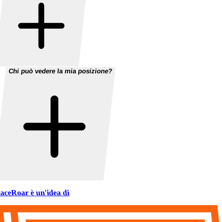
Chi può vedere la mia posizione?
aceRoar è un'idea di