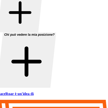
Chi può vedere la mia posizione?
aceRoar è un'idea di