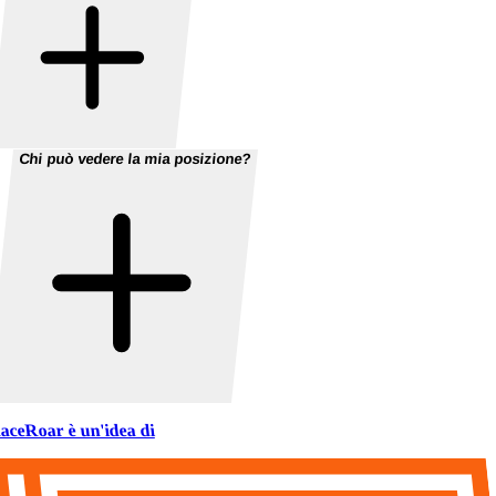
Chi può vedere la mia posizione?
aceRoar è un'idea di