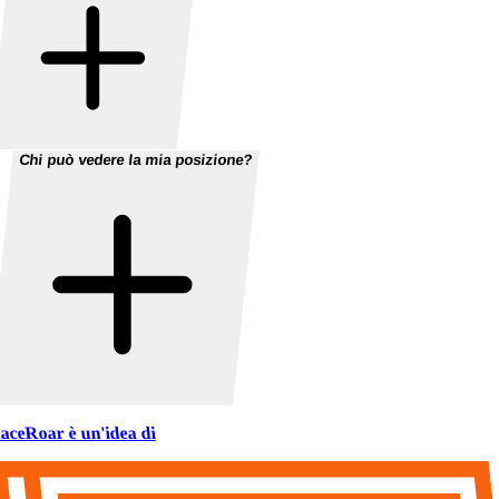
Chi può vedere la mia posizione?
aceRoar è un'idea di