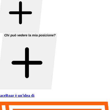
Chi può vedere la mia posizione?
aceRoar è un'idea di