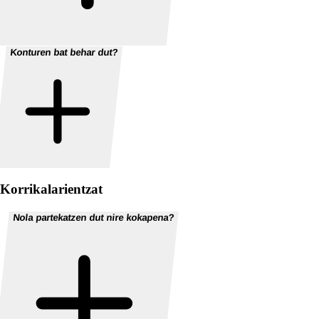
Konturen bat behar dut?
Korrikalarientzat
Nola partekatzen dut nire kokapena?