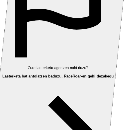
Zure lasterketa agertzea nahi duzu?
Lasterketa bat antolatzen baduzu, RaceRoar-en gehi dezakegu