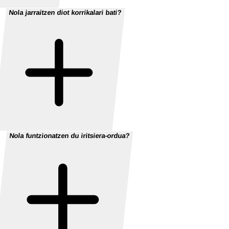
Nola jarraitzen diot korrikalari bati?
Nola funtzionatzen du iritsiera-ordua?