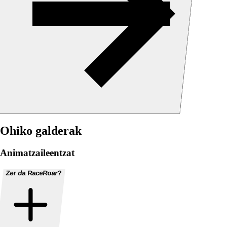
Ohiko galderak
Animatzaileentzat
Zer da RaceRoar?