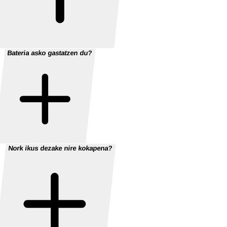
Bateria asko gastatzen du?
Nork ikus dezake nire kokapena?