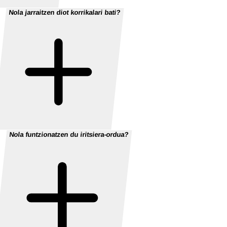
Nola jarraitzen diot korrikalari bati?
Nola funtzionatzen du iritsiera-ordua?