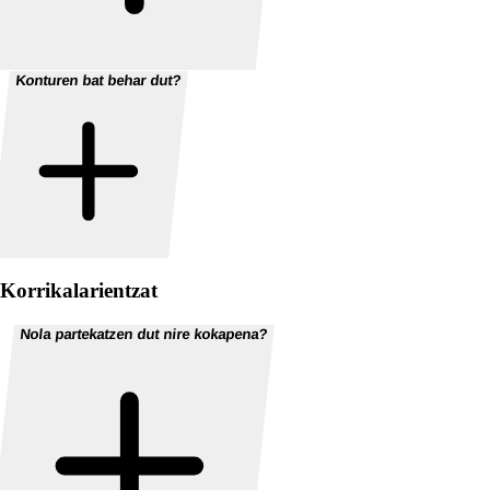
Konturen bat behar dut?
Korrikalarientzat
Nola partekatzen dut nire kokapena?