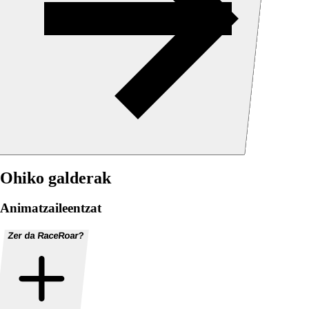
Ohiko galderak
Animatzaileentzat
Zer da RaceRoar?