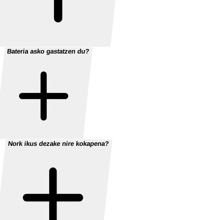
Bateria asko gastatzen du?
Nork ikus dezake nire kokapena?