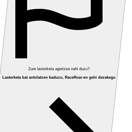
Zure lasterketa agertzea nahi duzu?
Lasterketa bat antolatzen baduzu, RaceRoar-en gehi dezakegu