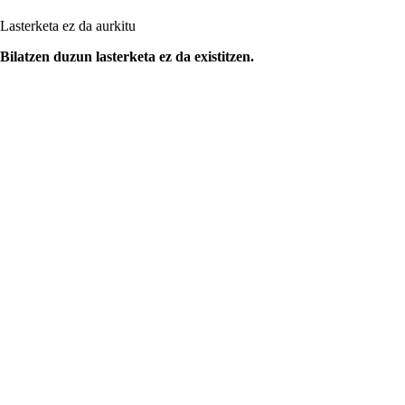
Lasterketa ez da aurkitu
Bilatzen duzun lasterketa ez da existitzen.