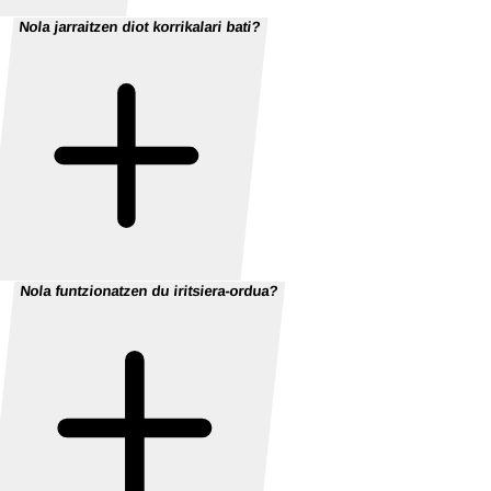
Nola jarraitzen diot korrikalari bati?
Nola funtzionatzen du iritsiera-ordua?