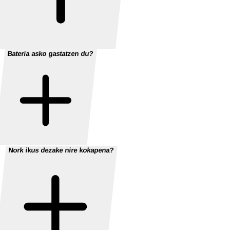
Bateria asko gastatzen du?
Nork ikus dezake nire kokapena?