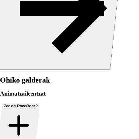
Ohiko galderak
Animatzaileentzat
Zer da RaceRoar?