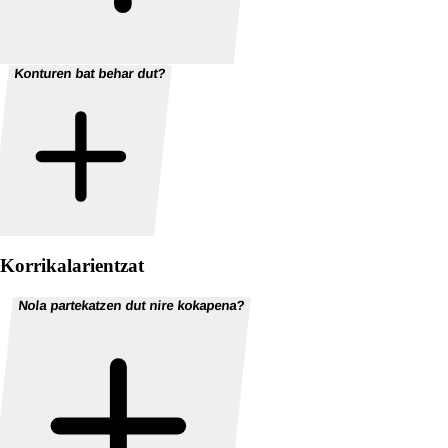
Konturen bat behar dut?
Korrikalarientzat
Nola partekatzen dut nire kokapena?