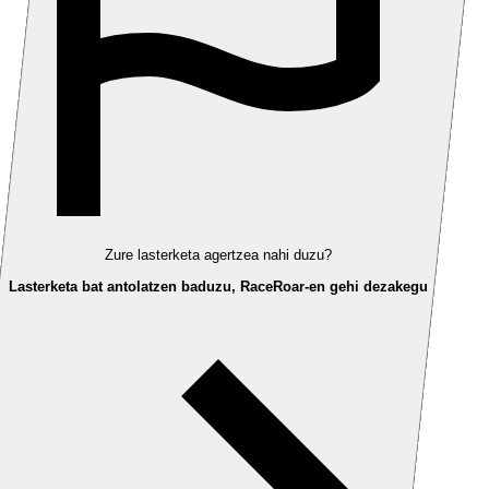
Zure lasterketa agertzea nahi duzu?
Lasterketa bat antolatzen baduzu, RaceRoar-en gehi dezakegu