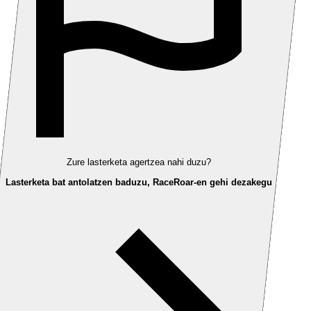
Zure lasterketa agertzea nahi duzu?
Lasterketa bat antolatzen baduzu, RaceRoar-en gehi dezakegu