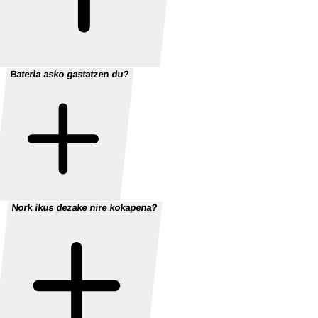
Bateria asko gastatzen du?
Nork ikus dezake nire kokapena?