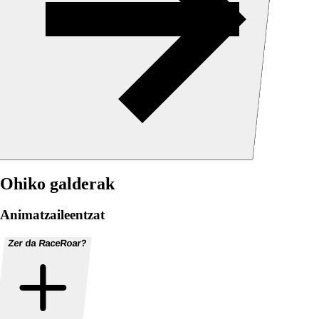
Ohiko galderak
Animatzaileentzat
Zer da RaceRoar?