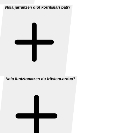
Nola jarraitzen diot korrikalari bati?
Nola funtzionatzen du iritsiera-ordua?