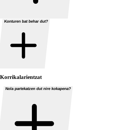
Konturen bat behar dut?
Korrikalarientzat
Nola partekatzen dut nire kokapena?