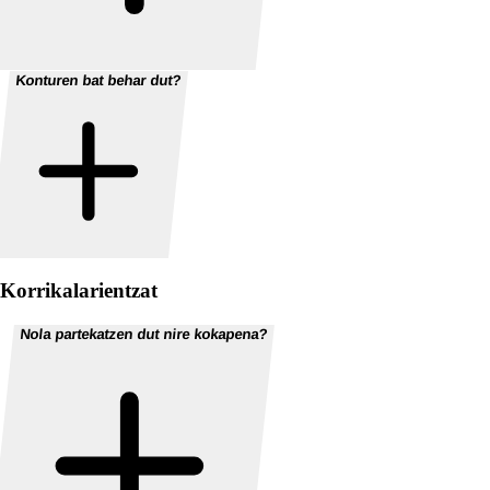
Konturen bat behar dut?
Korrikalarientzat
Nola partekatzen dut nire kokapena?