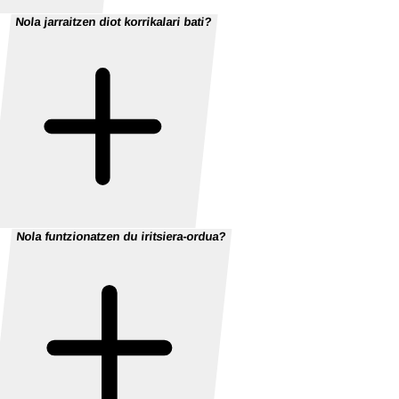
Nola jarraitzen diot korrikalari bati?
Nola funtzionatzen du iritsiera-ordua?