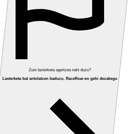
Zure lasterketa agertzea nahi duzu?
Lasterketa bat antolatzen baduzu, RaceRoar-en gehi dezakegu