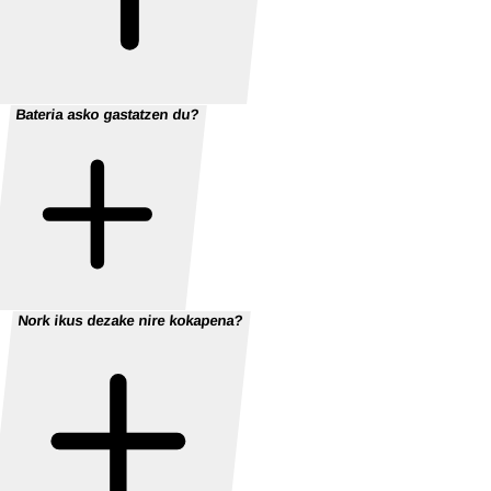
Bateria asko gastatzen du?
Nork ikus dezake nire kokapena?