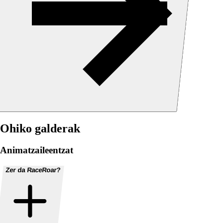
Ohiko galderak
Animatzaileentzat
Zer da RaceRoar?