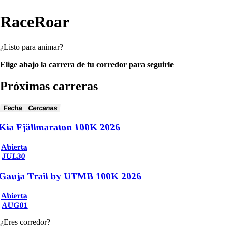
RaceRoar
¿Listo para animar?
Elige abajo la carrera de tu corredor para seguirle
Próximas carreras
Fecha
Cercanas
Kia Fjällmaraton 100K 2026
Abierta
JUL
30
Gauja Trail by UTMB 100K 2026
Abierta
AUG
01
¿Eres corredor?