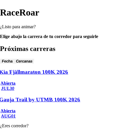
RaceRoar
¿Listo para animar?
Elige abajo la carrera de tu corredor para seguirle
Próximas carreras
Fecha
Cercanas
Kia Fjällmaraton 100K 2026
Abierta
JUL
30
Gauja Trail by UTMB 100K 2026
Abierta
AUG
01
¿Eres corredor?