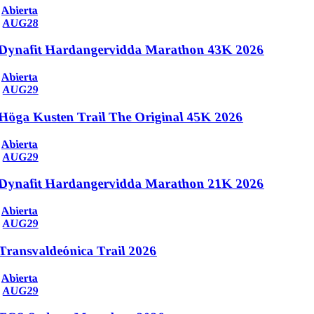
Abierta
AUG
28
Dynafit Hardangervidda Marathon 43K 2026
Abierta
AUG
29
Höga Kusten Trail The Original 45K 2026
Abierta
AUG
29
Dynafit Hardangervidda Marathon 21K 2026
Abierta
AUG
29
Transvaldeónica Trail 2026
Abierta
AUG
29