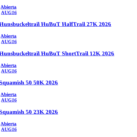
Abierta
AUG
16
Hunsbuckeltrail HuBuT HalfTrail 27K 2026
Abierta
AUG
16
Hunsbuckeltrail HuBuT ShortTrail 12K 2026
Abierta
AUG
16
Squamish 50 50K 2026
Abierta
AUG
16
Squamish 50 23K 2026
Abierta
AUG
16