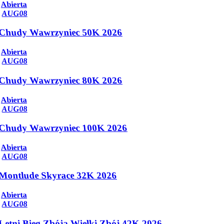
Abierta
AUG
08
Chudy Wawrzyniec 50K 2026
Abierta
AUG
08
Chudy Wawrzyniec 80K 2026
Abierta
AUG
08
Chudy Wawrzyniec 100K 2026
Abierta
AUG
08
Montlude Skyrace 32K 2026
Abierta
AUG
08
Letni Bieg Zbója Wielki Zbój 42K 2026