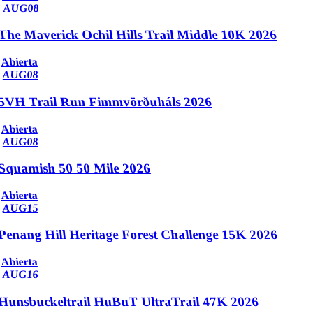
AUG
08
The Maverick Ochil Hills Trail Middle 10K 2026
Abierta
AUG
08
5VH Trail Run Fimmvörðuháls 2026
Abierta
AUG
08
Squamish 50 50 Mile 2026
Abierta
AUG
15
Penang Hill Heritage Forest Challenge 15K 2026
Abierta
AUG
16
Hunsbuckeltrail HuBuT UltraTrail 47K 2026