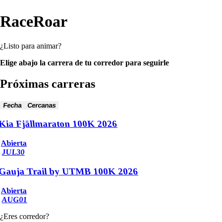
RaceRoar
¿Listo para animar?
Elige abajo la carrera de tu corredor para seguirle
Próximas carreras
Fecha
Cercanas
Kia Fjällmaraton 100K 2026
Abierta
JUL
30
Gauja Trail by UTMB 100K 2026
Abierta
AUG
01
¿Eres corredor?