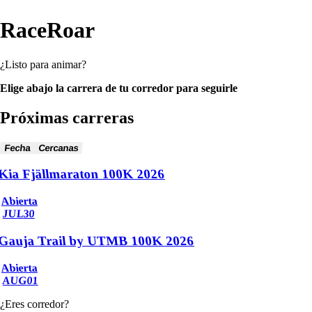
RaceRoar
¿Listo para animar?
Elige abajo la carrera de tu corredor para seguirle
Próximas carreras
Fecha
Cercanas
Kia Fjällmaraton 100K 2026
Abierta
JUL
30
Gauja Trail by UTMB 100K 2026
Abierta
AUG
01
¿Eres corredor?