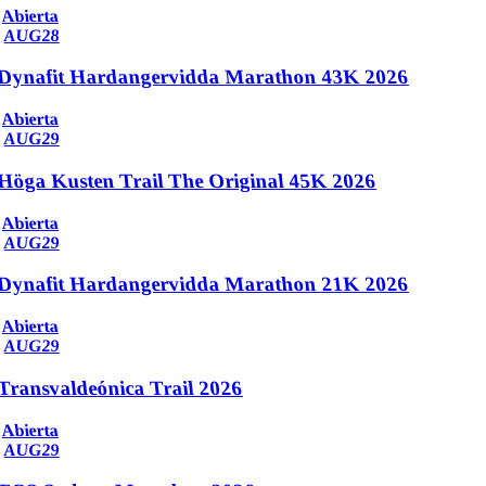
Abierta
AUG
28
Dynafit Hardangervidda Marathon 43K 2026
Abierta
AUG
29
Höga Kusten Trail The Original 45K 2026
Abierta
AUG
29
Dynafit Hardangervidda Marathon 21K 2026
Abierta
AUG
29
Transvaldeónica Trail 2026
Abierta
AUG
29