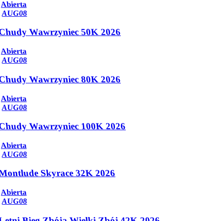
Abierta
AUG
08
Chudy Wawrzyniec 50K 2026
Abierta
AUG
08
Chudy Wawrzyniec 80K 2026
Abierta
AUG
08
Chudy Wawrzyniec 100K 2026
Abierta
AUG
08
Montlude Skyrace 32K 2026
Abierta
AUG
08
Letni Bieg Zbója Wielki Zbój 42K 2026