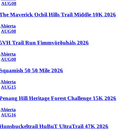
AUG
08
The Maverick Ochil Hills Trail Middle 10K 2026
Abierta
AUG
08
5VH Trail Run Fimmvörðuháls 2026
Abierta
AUG
08
Squamish 50 50 Mile 2026
Abierta
AUG
15
Penang Hill Heritage Forest Challenge 15K 2026
Abierta
AUG
16
Hunsbuckeltrail HuBuT UltraTrail 47K 2026