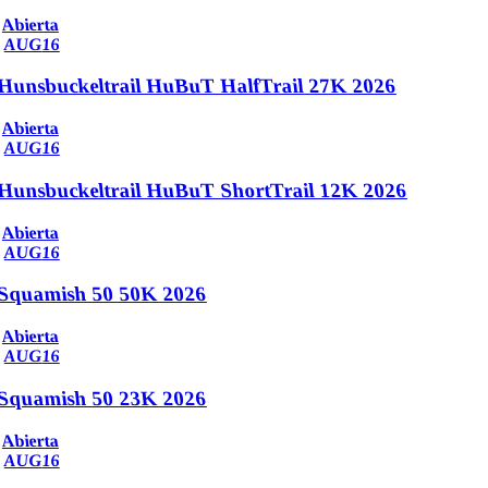
Abierta
AUG
16
Hunsbuckeltrail HuBuT HalfTrail 27K 2026
Abierta
AUG
16
Hunsbuckeltrail HuBuT ShortTrail 12K 2026
Abierta
AUG
16
Squamish 50 50K 2026
Abierta
AUG
16
Squamish 50 23K 2026
Abierta
AUG
16