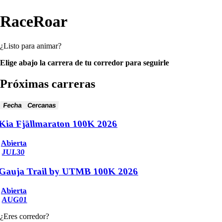
RaceRoar
¿Listo para animar?
Elige abajo la carrera de tu corredor para seguirle
Próximas carreras
Fecha
Cercanas
Kia Fjällmaraton 100K 2026
Abierta
JUL
30
Gauja Trail by UTMB 100K 2026
Abierta
AUG
01
¿Eres corredor?