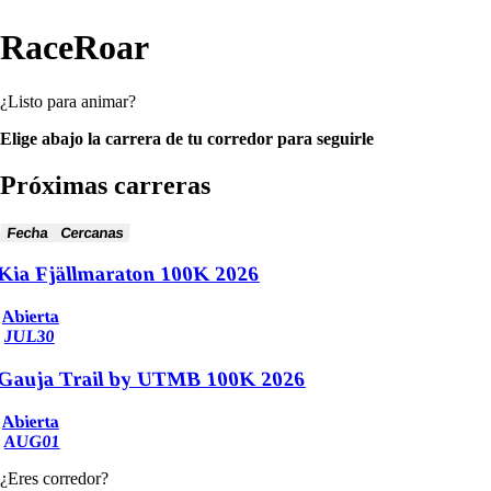
RaceRoar
¿Listo para animar?
Elige abajo la carrera de tu corredor para seguirle
Próximas carreras
Fecha
Cercanas
Kia Fjällmaraton 100K 2026
Abierta
JUL
30
Gauja Trail by UTMB 100K 2026
Abierta
AUG
01
¿Eres corredor?