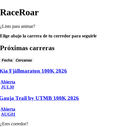
RaceRoar
¿Listo para animar?
Elige abajo la carrera de tu corredor para seguirle
Próximas carreras
Fecha
Cercanas
Kia Fjällmaraton 100K 2026
Abierta
JUL
30
Gauja Trail by UTMB 100K 2026
Abierta
AUG
01
¿Eres corredor?