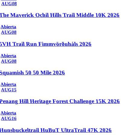
AUG
08
The Maverick Ochil Hills Trail Middle 10K 2026
Abierta
AUG
08
5VH Trail Run Fimmvörðuháls 2026
Abierta
AUG
08
Squamish 50 50 Mile 2026
Abierta
AUG
15
Penang Hill Heritage Forest Challenge 15K 2026
Abierta
AUG
16
Hunsbuckeltrail HuBuT UltraTrail 47K 2026