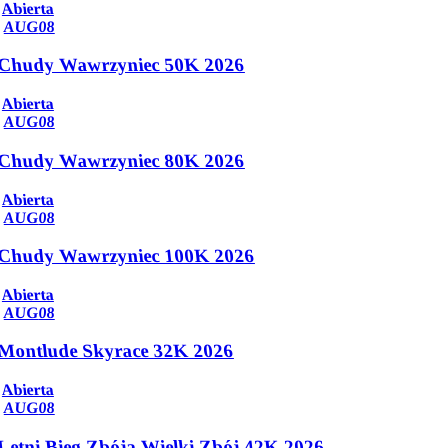
Abierta
AUG
08
Chudy Wawrzyniec 50K 2026
Abierta
AUG
08
Chudy Wawrzyniec 80K 2026
Abierta
AUG
08
Chudy Wawrzyniec 100K 2026
Abierta
AUG
08
Montlude Skyrace 32K 2026
Abierta
AUG
08
Letni Bieg Zbója Wielki Zbój 42K 2026