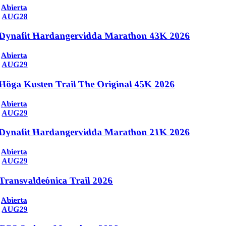
Abierta
AUG
28
Dynafit Hardangervidda Marathon 43K 2026
Abierta
AUG
29
Höga Kusten Trail The Original 45K 2026
Abierta
AUG
29
Dynafit Hardangervidda Marathon 21K 2026
Abierta
AUG
29
Transvaldeónica Trail 2026
Abierta
AUG
29