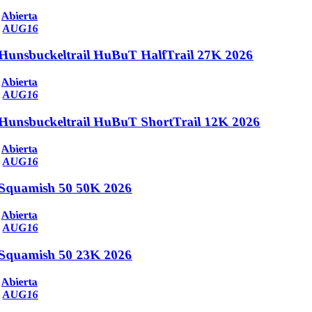
Abierta
AUG
16
Hunsbuckeltrail HuBuT HalfTrail 27K 2026
Abierta
AUG
16
Hunsbuckeltrail HuBuT ShortTrail 12K 2026
Abierta
AUG
16
Squamish 50 50K 2026
Abierta
AUG
16
Squamish 50 23K 2026
Abierta
AUG
16