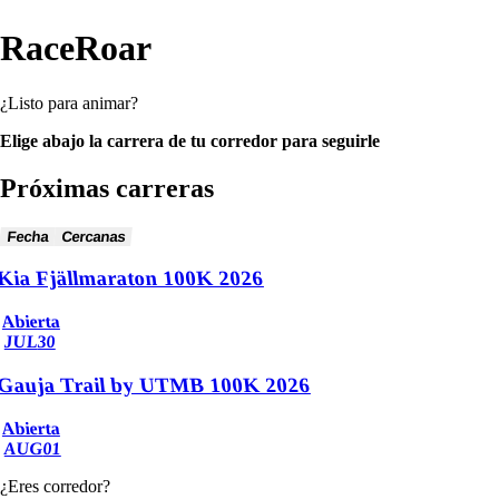
RaceRoar
¿Listo para animar?
Elige abajo la carrera de tu corredor para seguirle
Próximas carreras
Fecha
Cercanas
Kia Fjällmaraton 100K 2026
Abierta
JUL
30
Gauja Trail by UTMB 100K 2026
Abierta
AUG
01
¿Eres corredor?