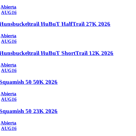
Abierta
AUG
16
Hunsbuckeltrail HuBuT HalfTrail 27K 2026
Abierta
AUG
16
Hunsbuckeltrail HuBuT ShortTrail 12K 2026
Abierta
AUG
16
Squamish 50 50K 2026
Abierta
AUG
16
Squamish 50 23K 2026
Abierta
AUG
16