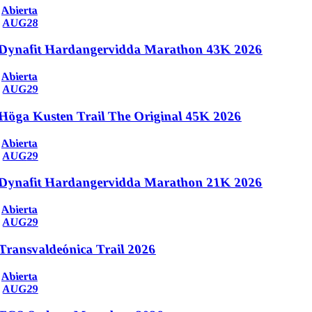
Abierta
AUG
28
Dynafit Hardangervidda Marathon 43K 2026
Abierta
AUG
29
Höga Kusten Trail The Original 45K 2026
Abierta
AUG
29
Dynafit Hardangervidda Marathon 21K 2026
Abierta
AUG
29
Transvaldeónica Trail 2026
Abierta
AUG
29