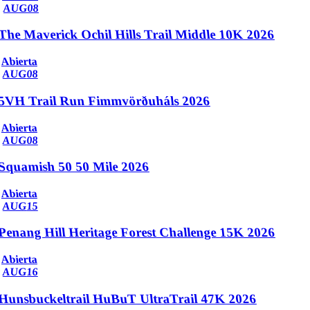
AUG
08
The Maverick Ochil Hills Trail Middle 10K 2026
Abierta
AUG
08
5VH Trail Run Fimmvörðuháls 2026
Abierta
AUG
08
Squamish 50 50 Mile 2026
Abierta
AUG
15
Penang Hill Heritage Forest Challenge 15K 2026
Abierta
AUG
16
Hunsbuckeltrail HuBuT UltraTrail 47K 2026