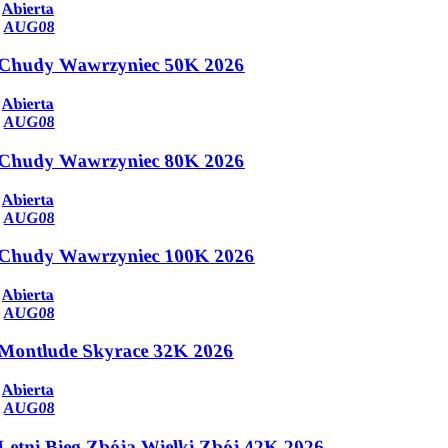
Abierta
AUG
08
Chudy Wawrzyniec 50K 2026
Abierta
AUG
08
Chudy Wawrzyniec 80K 2026
Abierta
AUG
08
Chudy Wawrzyniec 100K 2026
Abierta
AUG
08
Montlude Skyrace 32K 2026
Abierta
AUG
08
Letni Bieg Zbója Wielki Zbój 42K 2026