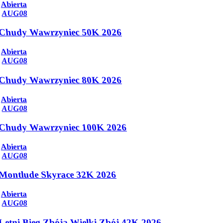
Abierta
AUG
08
Chudy Wawrzyniec 50K 2026
Abierta
AUG
08
Chudy Wawrzyniec 80K 2026
Abierta
AUG
08
Chudy Wawrzyniec 100K 2026
Abierta
AUG
08
Montlude Skyrace 32K 2026
Abierta
AUG
08
Letni Bieg Zbója Wielki Zbój 42K 2026