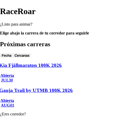
RaceRoar
¿Listo para animar?
Elige abajo la carrera de tu corredor para seguirle
Próximas carreras
Fecha
Cercanas
Kia Fjällmaraton 100K 2026
Abierta
JUL
30
Gauja Trail by UTMB 100K 2026
Abierta
AUG
01
¿Eres corredor?