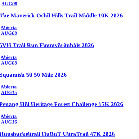
AUG
08
The Maverick Ochil Hills Trail Middle 10K 2026
Abierta
AUG
08
5VH Trail Run Fimmvörðuháls 2026
Abierta
AUG
08
Squamish 50 50 Mile 2026
Abierta
AUG
15
Penang Hill Heritage Forest Challenge 15K 2026
Abierta
AUG
16
Hunsbuckeltrail HuBuT UltraTrail 47K 2026