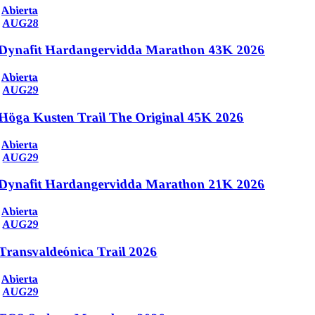
Abierta
AUG
28
Dynafit Hardangervidda Marathon 43K 2026
Abierta
AUG
29
Höga Kusten Trail The Original 45K 2026
Abierta
AUG
29
Dynafit Hardangervidda Marathon 21K 2026
Abierta
AUG
29
Transvaldeónica Trail 2026
Abierta
AUG
29