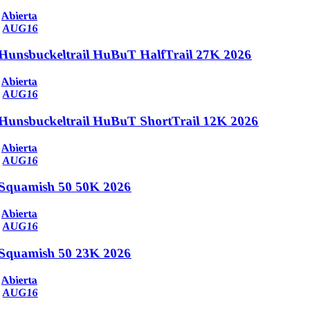
Abierta
AUG
16
Hunsbuckeltrail HuBuT HalfTrail 27K 2026
Abierta
AUG
16
Hunsbuckeltrail HuBuT ShortTrail 12K 2026
Abierta
AUG
16
Squamish 50 50K 2026
Abierta
AUG
16
Squamish 50 23K 2026
Abierta
AUG
16