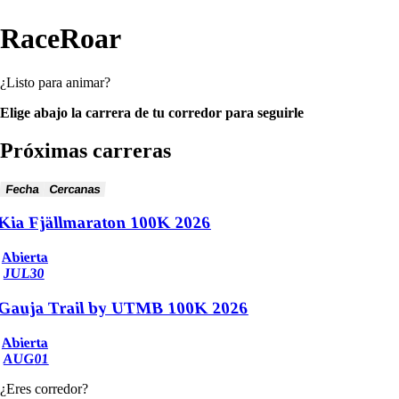
RaceRoar
¿Listo para animar?
Elige abajo la carrera de tu corredor para seguirle
Próximas carreras
Fecha
Cercanas
Kia Fjällmaraton 100K 2026
Abierta
JUL
30
Gauja Trail by UTMB 100K 2026
Abierta
AUG
01
¿Eres corredor?