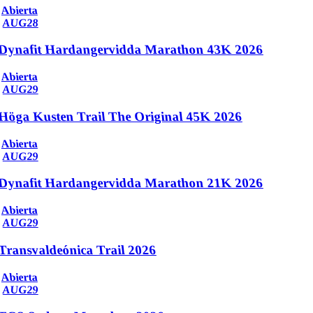
Abierta
AUG
28
Dynafit Hardangervidda Marathon 43K 2026
Abierta
AUG
29
Höga Kusten Trail The Original 45K 2026
Abierta
AUG
29
Dynafit Hardangervidda Marathon 21K 2026
Abierta
AUG
29
Transvaldeónica Trail 2026
Abierta
AUG
29