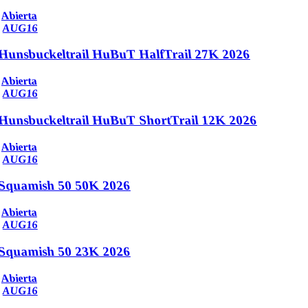
Abierta
AUG
16
Hunsbuckeltrail HuBuT HalfTrail 27K 2026
Abierta
AUG
16
Hunsbuckeltrail HuBuT ShortTrail 12K 2026
Abierta
AUG
16
Squamish 50 50K 2026
Abierta
AUG
16
Squamish 50 23K 2026
Abierta
AUG
16