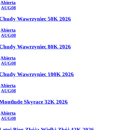
Abierta
AUG
08
Chudy Wawrzyniec 50K 2026
Abierta
AUG
08
Chudy Wawrzyniec 80K 2026
Abierta
AUG
08
Chudy Wawrzyniec 100K 2026
Abierta
AUG
08
Montlude Skyrace 32K 2026
Abierta
AUG
08
Letni Bieg Zbója Wielki Zbój 42K 2026