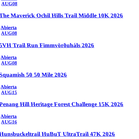
AUG
08
The Maverick Ochil Hills Trail Middle 10K 2026
Abierta
AUG
08
5VH Trail Run Fimmvörðuháls 2026
Abierta
AUG
08
Squamish 50 50 Mile 2026
Abierta
AUG
15
Penang Hill Heritage Forest Challenge 15K 2026
Abierta
AUG
16
Hunsbuckeltrail HuBuT UltraTrail 47K 2026