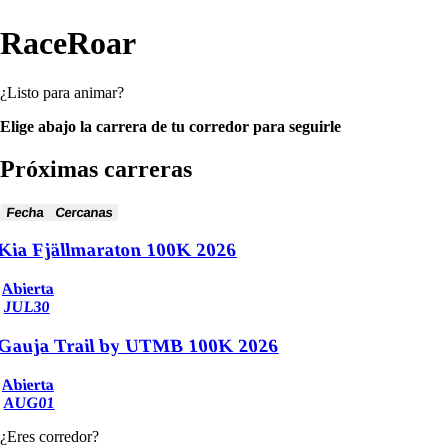
RaceRoar
¿Listo para animar?
Elige abajo la carrera de tu corredor para seguirle
Próximas carreras
Fecha
Cercanas
Kia Fjällmaraton 100K 2026
Abierta
JUL
30
Gauja Trail by UTMB 100K 2026
Abierta
AUG
01
¿Eres corredor?