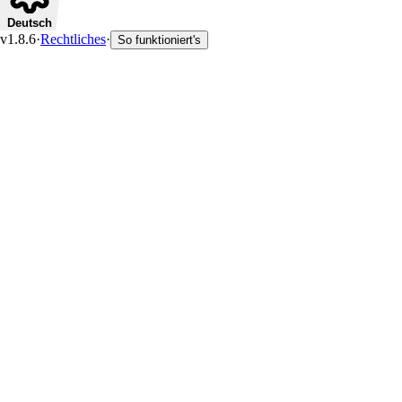
Deutsch
v1.8.6
·
Rechtliches
·
So funktioniert's