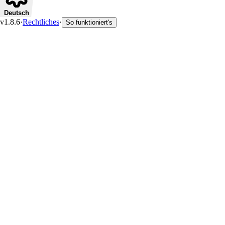
Deutsch
v1.8.6
·
Rechtliches
·
So funktioniert's