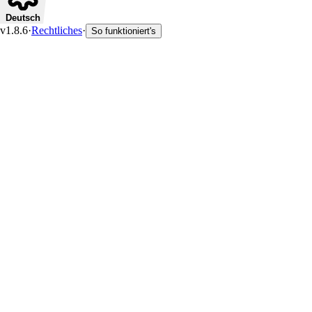
Deutsch
v1.8.6
·
Rechtliches
·
So funktioniert's