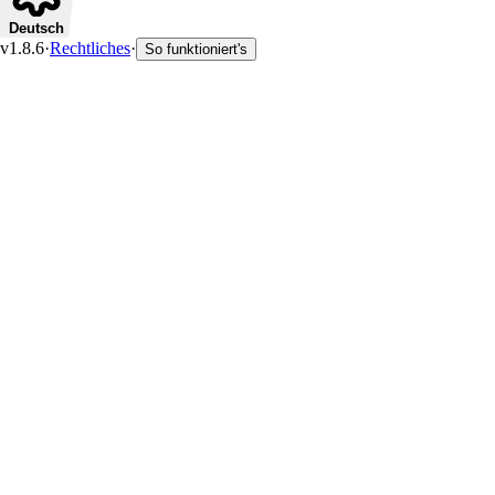
Deutsch
v1.8.6
·
Rechtliches
·
So funktioniert's