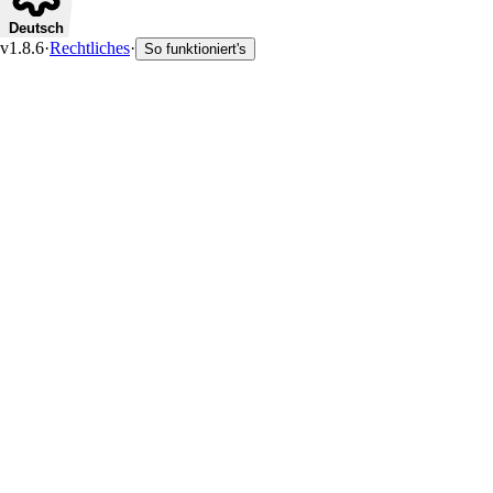
Deutsch
v1.8.6
·
Rechtliches
·
So funktioniert's