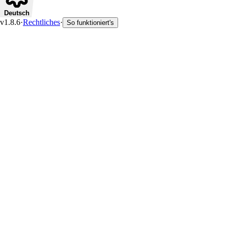
Deutsch
v1.8.6
·
Rechtliches
·
So funktioniert's