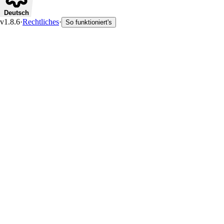
Deutsch
v1.8.6
·
Rechtliches
·
So funktioniert's