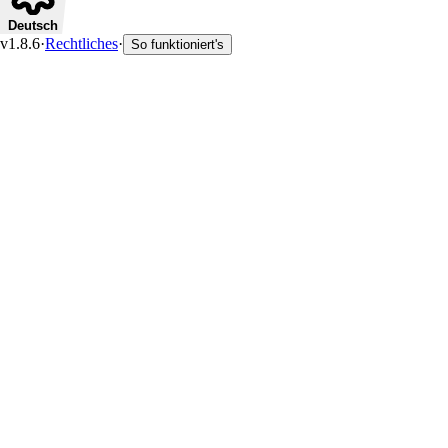
Deutsch
v1.8.6
·
Rechtliches
·
So funktioniert's