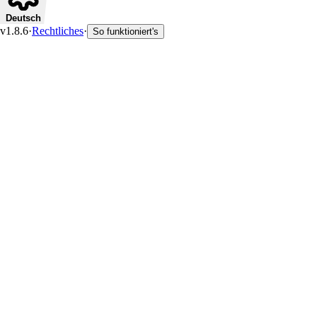
Deutsch
v1.8.6
·
Rechtliches
·
So funktioniert's