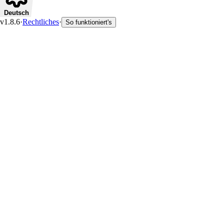
Deutsch
v1.8.6
·
Rechtliches
·
So funktioniert's