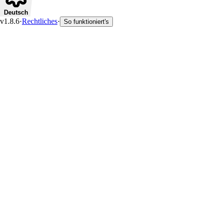
Deutsch
v1.8.6
·
Rechtliches
·
So funktioniert's