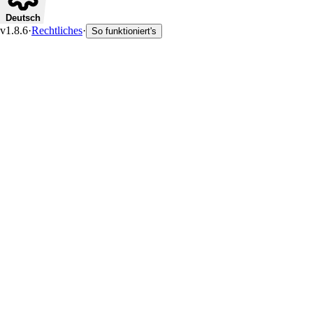
Deutsch
v1.8.6
·
Rechtliches
·
So funktioniert's