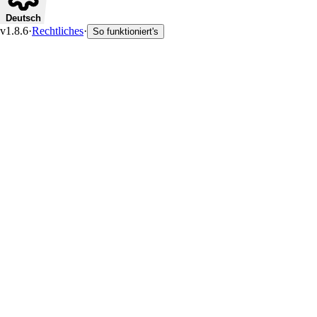
Deutsch
v1.8.6
·
Rechtliches
·
So funktioniert's