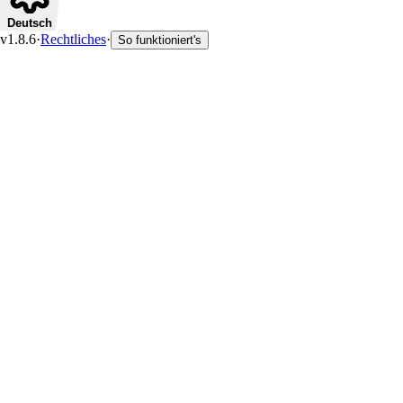
Deutsch
v1.8.6
·
Rechtliches
·
So funktioniert's