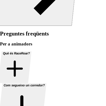
Preguntes freqüents
Per a animadors
Què és RaceRoar?
Com segueixo un corredor?