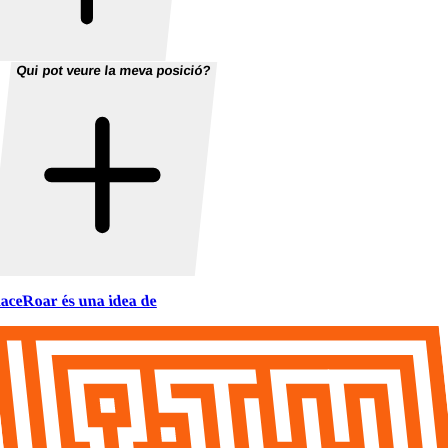
Qui pot veure la meva posició?
aceRoar és una idea de