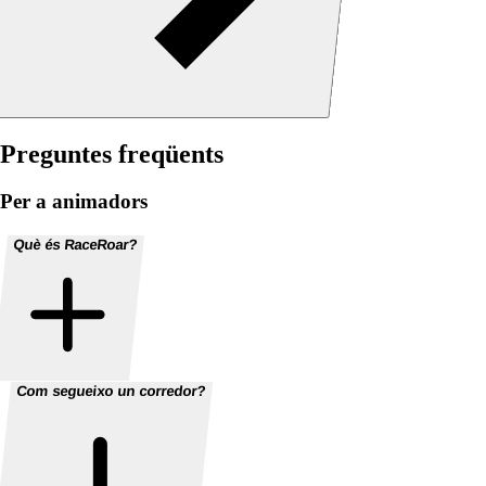
Preguntes freqüents
Per a animadors
Què és RaceRoar?
Com segueixo un corredor?