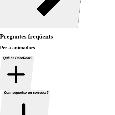
Preguntes freqüents
Per a animadors
Què és RaceRoar?
Com segueixo un corredor?