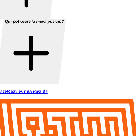
Qui pot veure la meva posició?
aceRoar és una idea de