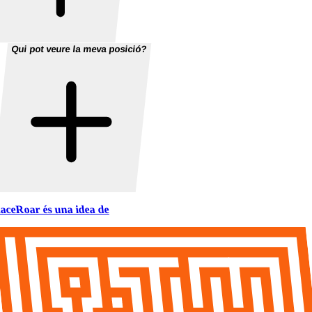
Qui pot veure la meva posició?
aceRoar és una idea de