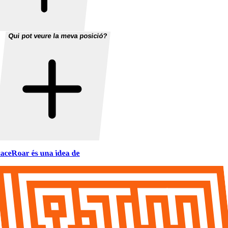
Qui pot veure la meva posició?
aceRoar és una idea de